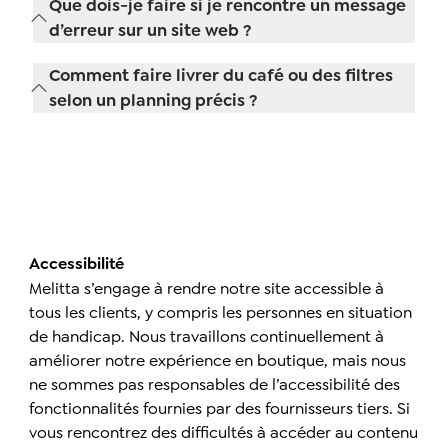
Que dois-je faire si je rencontre un message
Avec un reçu, nous rembourserons ou
email Melitta. Il peut falloir quelques jours
d’erreur sur un site web ?
remplacerons tout article Melitta dans les
avant que le changement fasse effet. Vous
Assurez-vous d’utiliser la dernière version
60 jours suivant l’achat. Les reçus doivent
pouvez également demander la
Comment faire livrer du café ou des filtres
de votre navigateur. Si les problèmes
accompagner la demande de
suppression en envoyant un e-mail à
selon un planning précis ?
persistent, contactez-nous avec les
remboursement ou de remplacement.
consumerrelations@melitta.ca.
1. Ajouter des produits au panier à
informations de votre appareil et de votre
Appelez le
1-800-565-4882 Ext 110
ou
shoponline.melitta.ca
navigateur : consumerrelations@melitta.ca
envoyez-consumerrelations@melitta.ca un
2. Vérifiez et choisissez Abonnez-vous pour
ou
1-800-565-4882 Ext 110
.
e-mail pour commencer un retour.
économiser 7,5 %
3. Sélectionnez votre fréquence de
diffusion
Accessibilité
4. Passez votre commande et votre
Melitta s’engage à rendre notre site accessible à
première livraison sera envoyée dans les 72
tous les clients, y compris les personnes en situation
heures
de handicap. Nous travaillons continuellement à
améliorer notre expérience en boutique, mais nous
Vous pouvez également envoyer un
ne sommes pas responsables de l’accessibilité des
courriel à consumerrelations@melitta.ca
fonctionnalités fournies par des fournisseurs tiers. Si
(inclure nom, adresse complète) ou
vous rencontrez des difficultés à accéder au contenu
appeler le
1-800-565-4882 Ext 110
pour